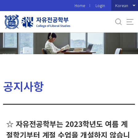
바
Korean
Home
Login
로
가
기
메
뉴
공지사항
☆ 자유전공학부는 2023학년도 여름 계
절학기부터 계절 수업을 개설하지 않습니