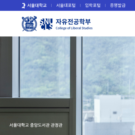
바
서울대학교
서울대포털
입학포털
증명발급
로
가
기
메
뉴