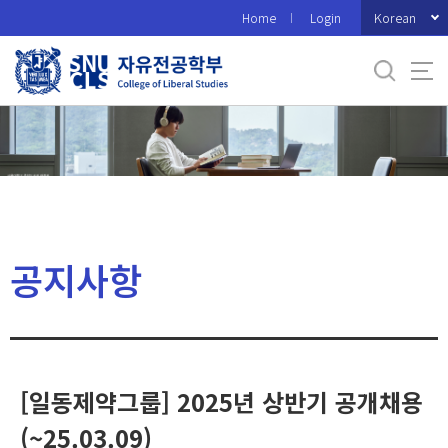
바
Korean
Home
Login
로
가
기
메
뉴
공지사항
[일동제약그룹] 2025년 상반기 공개채용
(~25.03.09)