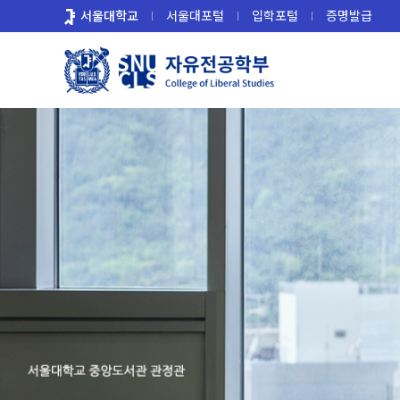
바
서울대학교
서울대포털
입학포털
증명발급
로
가
기
메
뉴