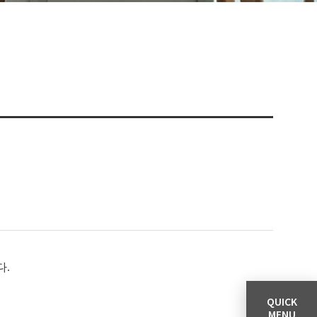
다.
QUICK
MENU