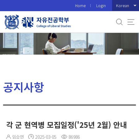
바
Korean
Home
Login
로
가
기
메
뉴
공지사항
각 군 현역병 모집일정('25년 2월) 안내
임승연
2025-03-05
86986