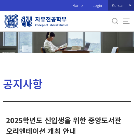
바
Korean
Home
Login
로
가
기
메
뉴
공지사항
2025학년도 신입생을 위한 중앙도서관
오리엔테이션 개최 안내