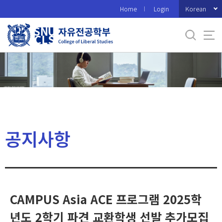
바
Korean
Home
Login
로
가
기
메
뉴
공지사항
CAMPUS Asia ACE 프로그램 2025학
년도 2학기 파견 교환학생 선발 추가모집