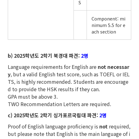
S
Component: mi
nimum 5.5 for e
ach section
b) 2025
학년도 2학기 북경대 파견:
2명
Language requirements for English are
not necessar
y
, but a valid English test score, such as TOEFL or IEL
TS, is highly recommended. Students are encourage
d to provide the HSK results if they can.
GPA must be above 3.
TWO Recommendation Letters are required.
c) 2025
학년도 2학기 싱가포르국립대 파견:
2명
Proof of English language proficiency is
not
required,
but please note that English is the main language of i