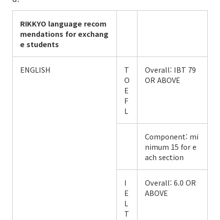
RIKKYO language
recom
mendations
for exchang
e students
ENGLISH
T
Overall: IBT 79
O
OR ABOVE
E
F
L
Component: mi
nimum 15 for e
ach section
I
Overall: 6.0 OR
E
ABOVE
L
T