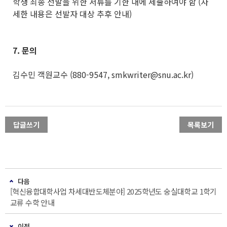
학생 최종 선발을 위한 서류를 기한 내에 제출하여야 함 (자
세한 내용은 선발자 대상 추후 안내)
7.
문의
김수민 객원교수 (880-9547, smkwriter@snu.ac.kr)
답글쓰기
목록보기
다음
[혁신융합대학사업 차세대반도체분야] 2025학년도 숭실대학교 1학기
교류 수학 안내
이전