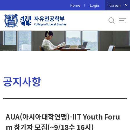
바
Korean
Home
Login
로
가
기
메
뉴
공지사항
AUA(아시아대학연맹)-IIT Youth Foru
m 참가자 모집(~9/18수 16시)