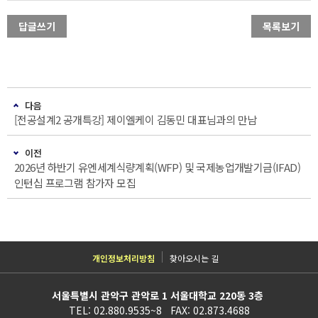
답글쓰기
목록보기
다음
[전공설계2 공개특강] 제이엘케이 김동민 대표님과의 만남
이전
2026년 하반기 유엔세계식량계획(WFP) 및 국제농업개발기금(IFAD)
인턴십 프로그램 참가자 모집
개인정보처리방침
찾아오시는 길
서울특별시 관악구 관악로 1 서울대학교 220동 3층
TEL: 02.880.9535~8 FAX: 02.873.4688