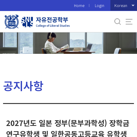
바
Korean
Home
Login
로
가
기
메
뉴
공지사항
2027년도 일본 정부(문부과학성) 장학금
연구유학생 및 일한공동고등교육 유학생