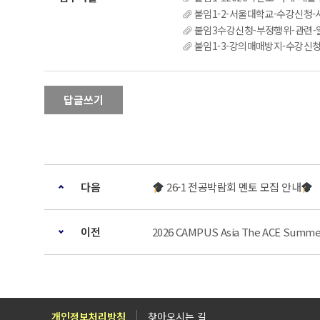
붙임1-2-서울대학교-수강신청-시
붙임3수강신청-부정행위-관련-알
붙임1-3-강의매매방지-수강신청제도-개
답글쓰기
다음
26-1 전공박람회 멘토 모집 안내
이전
2026 CAMPUS Asia The ACE Summ
개인정보처리방침
찾아오시는 길