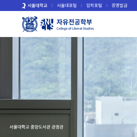
바
서울대학교
서울대포털
입학포털
증명발급
로
가
기
메
뉴