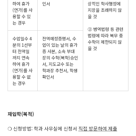
하여 휴가
인서
상적인 학사행정에
(연가)를 사
지장을 초래하지 않
용할 수 있
을 것
는 경우
② 병역법령 등 관련
법령에 따라 복무 중
수업일수 4
전역예정증명서, 수
수학이 제한되지 않
분의 1선부
업이 있는 날의 휴가
을 것
터 전역일
증 사본, 소속 부대
까지 연속
장의 수학(복학)승인
하여 휴가
서, 지도교수 또는
(연가)를 사
학과장 추천서, 학생
용할 수 없
확인서
는 경우
재입학(복적)
❍ 신청방법: 학과 사무실에 신청서
직접 방문하여 제출