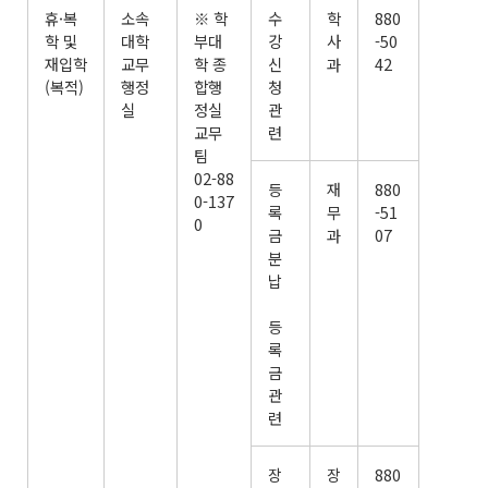
휴·복
소속
※ 학
수
학
880
학 및
대학
부대
강
사
-50
재입학
교무
학 종
신
과
42
(복적)
행정
합행
청
실
정실
관
교무
련
팀
02-88
등
재
880
0-137
록
무
-51
0
금
과
07
분
납
등
록
금
관
련
장
장
880