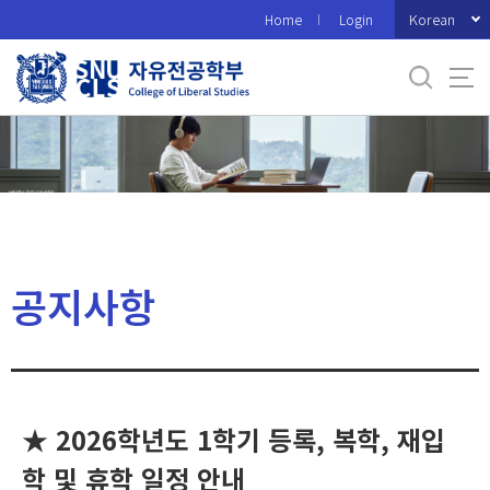
바
Korean
Home
Login
로
가
기
메
뉴
공지사항
★ 2026학년도 1학기 등록, 복학, 재입
학 및 휴학 일정 안내