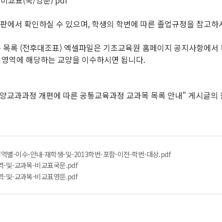
 비교표(국/영문) pdf
시판에서 확인하실 수 있으며, 학생의 학번에 따른 졸업규정을 참고하
과목 목록 (전후대조표) 엑셀파일은 기초교육원 홈페이지 공지사항에서
영역에 해당하는 교양을 이수하시면 됩니다.
 교양교과과정 개편에 따른 공통교육과정 교과목 목록 안내" 게시글의
역별-이수-안내-재학생-및-2013학번-포함-이전-학번-대상.pdf
영역-및-교과목-비교표국문.pdf
영역-및-교과목-비교표영문.pdf