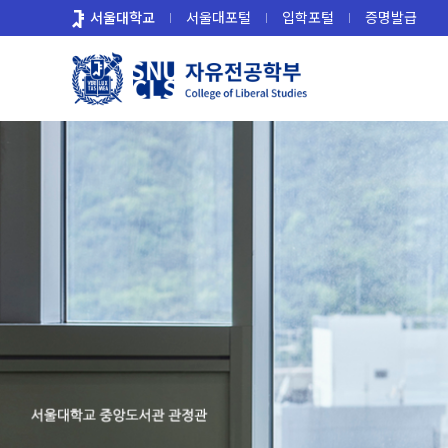
바
서울대학교
서울대포털
입학포털
증명발급
로
가
기
메
뉴