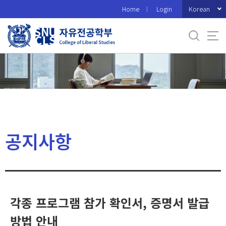
바
Korean
Home
Login
로
가
기
메
뉴
공지사항
각종 프로그램 참가 확인서, 증명서 발급
방법 안내