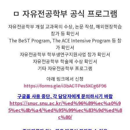
ㅁ 자유전공학부 공식 프로그램
자유전공학부 개설 교과목의 수상, 논문 작성, 해외현장학습
참가 등 확인서
The BeST Program, The ACE Intensive Program 등 참
가 확인서
자유전공학부 학부생연구지원사업 참가 확인서
자유전공학부 학술제 수상 확인서
기타 자유전공학부 프로그램
아래 링크에서 신청
https://forms.gle/i3bACTPes5XCg6F96
구글폼 사용 중단, 각 담당자에게 문의하시기 바람
https://snuc.snu.ac.kr/%ed%96%89%ec%a0%9
5%ec%8b%a4/%ed%95%99%ec%83%9d%ed%8
c%80/