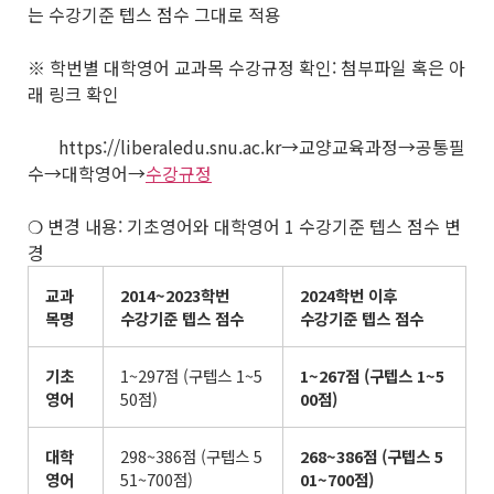
는 수강기준 텝스 점수 그대로 적용
※ 학번별 대학영어 교과목 수강규정 확인: 첨부파일 혹은 아
래 링크 확인
https://liberaledu.snu.ac.kr→교양교육과정→공통필
수→대학영어→
수강규정
❍ 변경 내용: 기초영어와 대학영어 1 수강기준 텝스 점수 변
경
교과
2014~2023
학번
2024
학번 이후
목명
수강기준 텝스 점수
수강기준 텝스 점수
기초
1~297점 (구텝스 1~5
1~267
점
(
구텝스
1~5
영어
50점)
00
점
)
대학
298~386점 (구텝스 5
268~386
점
(
구텝스
5
영어
51~700점)
01~700
점
)