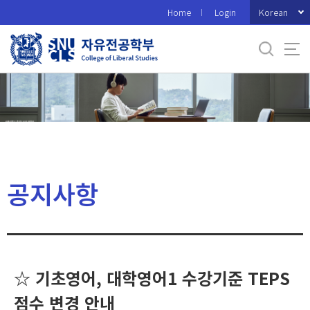
바
Korean
Home
Login
로
가
기
메
뉴
공지사항
☆ 기초영어, 대학영어1 수강기준 TEPS
점수 변경 안내