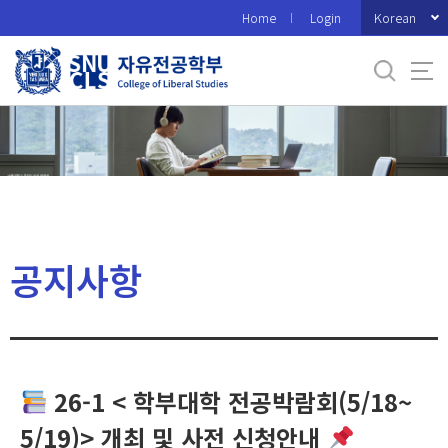
바
Korean
Home
Login
로
가
기
메
뉴
공지사항
26-1 < 학부대학 전공박람회(5/18~
5/19)> 개최 및 사전 신청안내