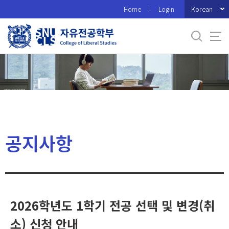
바
Korean
Home
Login
로
가
기
메
뉴
공지사항
2026학년도 1학기 전공 선택 및 변경(취
소) 신청 안내