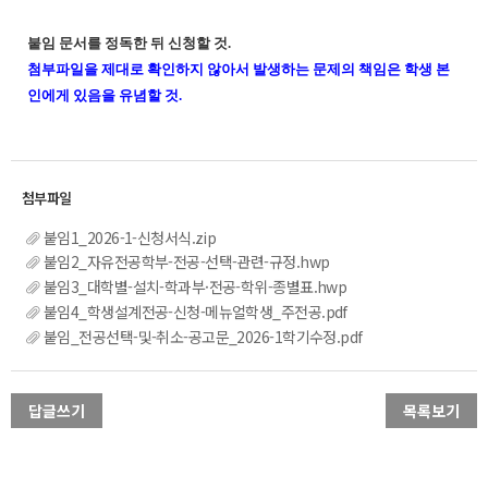
붙임 문서를 정독한 뒤 신청할 것.
첨부파일을 제대로 확인하지 않아서 발생하는 문제의 책임은 학생 본
인에게 있음을 유념할 것.
붙임1_2026-1-신청서식.zip
붙임2_자유전공학부-전공-선택-관련-규정.hwp
붙임3_대학별-설치-학과부·전공-학위-종별표.hwp
붙임4_학생설계전공-신청-메뉴얼학생_주전공.pdf
붙임_전공선택-및-취소-공고문_2026-1학기수정.pdf
답글쓰기
목록보기