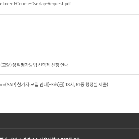
-of-Course-Overlap-Request.pdf
과정(교양) 성적평가방법 선택제 신청 안내
ram(SAP) 참가자 모집 안내(~3/6(금) 18시, 61동 행정실 제출)