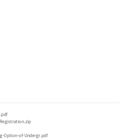
.pdf
istration.zip
tion-of-Undergr.pdf