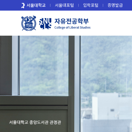
바
서울대학교
서울대포털
입학포털
증명발급
로
가
기
메
뉴