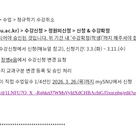
 > 수업 > 정규학기 수강취소
nu.ac.kr) > 수강신청 > 정원외신청 > 신청 & 수강확정
되어야 승인된 것입니다. 위 기간 내 ‘수강확정(학생)’까지 해주셔야 
신청에서 신청(매뉴얼 참고), 신청기간: 3.3.(화) ~ 3.11.(수)
지
장병e음
에서 수강신청 변경 요청
지 교과구분 변경 등록 및 승인 처리
생이 직접 수업일수 1/4선인
2026. 3. 26.(목)까지
mySNU에서 신청
sheets/d/1LNFU7Q_X_-RghkrtJ7WMsVyIdXdCHBAcbiGJ5xqcphg/edit?us
*******************************