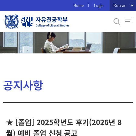
바
Korean
Home
Login
로
가
기
메
뉴
공지사항
★ [졸업] 2025학년도 후기(2026년 8
월) 예비 졸업 신청 공고