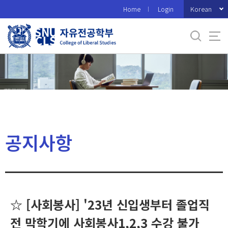
바
Korean
Home
Login
로
가
기
메
뉴
공지사항
☆ [사회봉사] '23년 신입생부터 졸업직
전 막학기에 사회봉사1,2,3 수강 불가