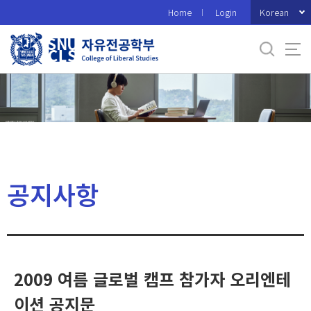
바
Korean
Home
Login
로
가
기
메
뉴
공지사항
2009 여름 글로벌 캠프 참가자 오리엔테
이션 공지문