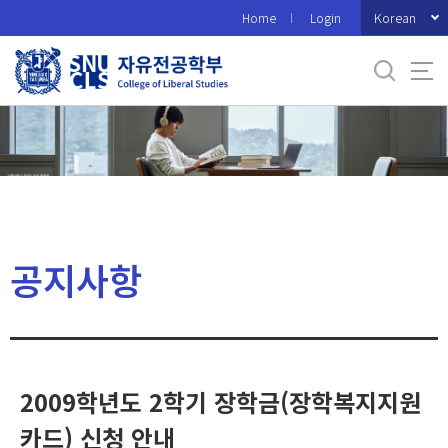
바
Korean
Home
Login
로
가
기
메
뉴
공지사항
2009학년도 2학기 장학금(장학복지지원
카드) 신청 안내