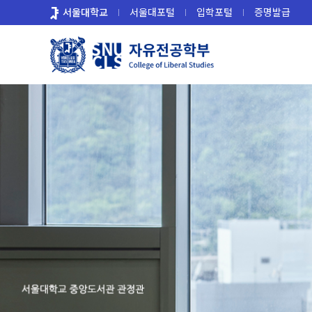
바
서울대학교
서울대포털
입학포털
증명발급
로
가
기
메
뉴