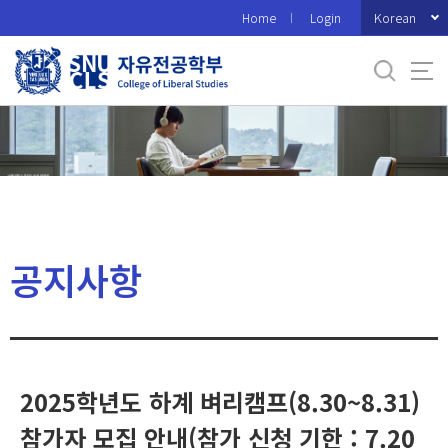
바
Korean
Home
Login
로
가
기
메
뉴
공지사항
2025학년도 하계 벼리캠프(8.30~8.31)
참가자 모집 안내(참가 신청 기한 : 7.20