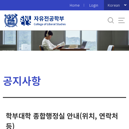
바
Korean
Home
Login
로
가
기
메
뉴
공지사항
학부대학 종합행정실 안내(위치, 연락처
등)