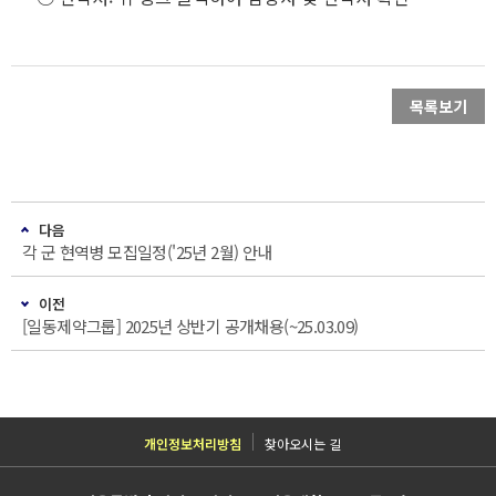
목록보기
다음
각 군 현역병 모집일정('25년 2월) 안내
이전
[일동제약그룹] 2025년 상반기 공개채용(~25.03.09)
개인정보처리방침
찾아오시는 길