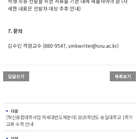
학생 최종 선발을 위한 서류를 기한 내에 제출하여야 함 (자
세한 내용은 선발자 대상 추후 안내)
7.
문의
김수민 객원교수 (880-9547, smkwriter@snu.ac.kr)
답글쓰기
목록보기
다음
[혁신융합대학사업 차세대반도체분야] 2025학년도 숭실대학교 1학기
교류 수학 안내
이전