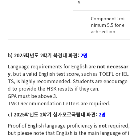
S
Component: mi
nimum 5.5 for e
ach section
b) 2025
학년도 2학기 북경대 파견:
2명
Language requirements for English are
not necessar
y
, but a valid English test score, such as TOEFL or IEL
TS, is highly recommended. Students are encourage
d to provide the HSK results if they can.
GPA must be above 3.
TWO Recommendation Letters are required.
c) 2025
학년도 2학기 싱가포르국립대 파견:
2명
Proof of English language proficiency is
not
required,
but please note that English is the main language of i