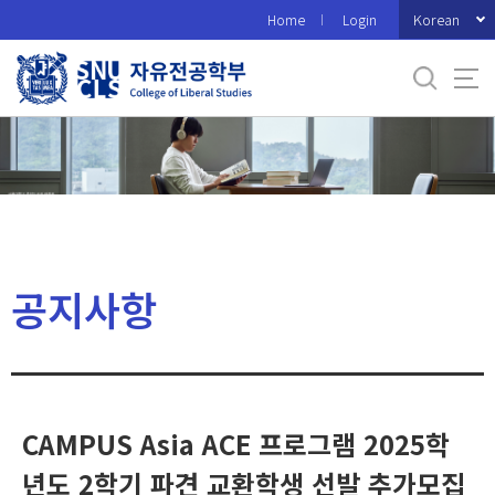
바
Korean
Home
Login
로
가
기
메
뉴
공지사항
CAMPUS Asia ACE 프로그램 2025학
년도 2학기 파견 교환학생 선발 추가모집