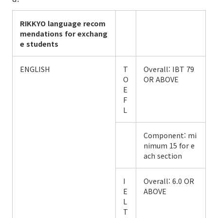
RIKKYO language
recom
mendations
for exchang
e students
ENGLISH
T
Overall: IBT 79
O
OR ABOVE
E
F
L
Component: mi
nimum 15 for e
ach section
I
Overall: 6.0 OR
E
ABOVE
L
T