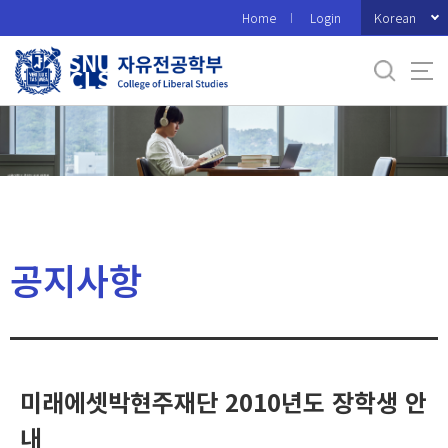
바
Korean
Home
Login
로
가
기
메
뉴
공지사항
미래에셋박현주재단 2010년도 장학생 안
내