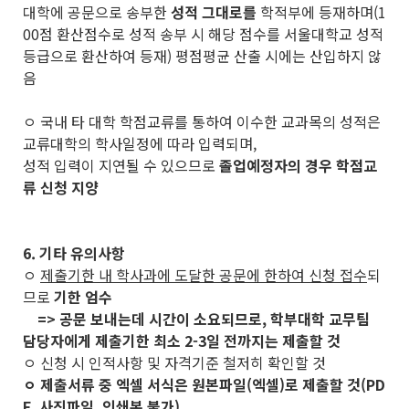
대학에 공문으로 송부한
성적 그대로를
학적부에 등재하며(1
00점 환산점수로 성적 송부 시 해당 점수를 서울대학교 성적
등급으로 환산하여 등재) 평점평균 산출 시에는 산입하지 않
음
ㅇ 국내 타 대학 학점교류를 통하여 이수한 교과목의 성적은
교류대학의 학사일정에 따라 입력되며,
성적 입력이 지연될 수 있으므로
졸업예정자의 경우 학점교
류 신청 지양
6. 기타 유의사항
ㅇ
제출기한 내 학사과에 도달한 공문에 한하여 신청 접수
되
므로
기한 엄수
=> 공문 보내는데 시간이 소요되므로, 학부대학 교무팀
담당자에게 제출기한 최소 2-3일 전까지는 제출할 것
ㅇ 신청 시 인적사항 및 자격기준 철저히 확인할 것
ㅇ 제출서류 중 엑셀 서식은 원본파일(엑셀)로 제출할 것(PD
F, 사진파일, 인쇄본 불가)