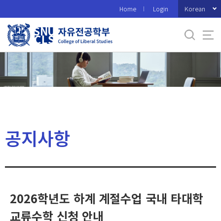
바
Korean
Home
Login
로
가
기
메
뉴
공지사항
2026학년도 하계 계절수업 국내 타대학
교류수학 신청 안내