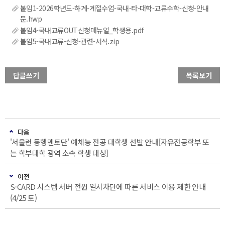
붙임1-2026학년도-하계-계절수업-국내-타-대학-교류수학-신청-안내
문.hwp
붙임4-국내교류OUT신청매뉴얼_학생용.pdf
붙임5-국내교류-신청-관련-서식.zip
답글쓰기
목록보기
다음
'서울런 동행멘토단' 예체능 전공 대학생 선발 안내[자유전공학부 또
는 학부대학 광역 소속 학생 대상]
이전
S-CARD 시스템 서버 전원 일시차단에 따른 서비스 이용 제한 안내
(4/25 토)