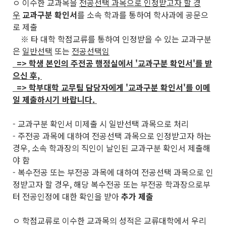
ㅇ 이수한 교과목을
전공선택 과목으로 인정받고자 할 경
우
교과구분 확인서
를 소속 학과를 통하여 학사과에 공문으
로 제출
※ 타 대학 학점교류를 통하여 인정받을 수 있는 교과구분
은
일반선택
또는
전공선택임
=> 학생 본인의 주전공 행정실에서 '교과구분 확인서'를 받
으신 후,
=> 학부대학 교무팀 담당자에게 '교과구분 확인서'를 이메
일 제출하시기 바랍니다.
- 교과구분 확인서 미제출 시 일반선택 과목으로 처리
- 주전공 과목에 대하여 전공선택 과목으로 인정받고자 하는
경우, 소속 학과장의 직인이 날인된 교과구분 확인서 제출해
야 함
- 복수전공 또는 부전공 과목에 대하여 전공선택 과목으로 인
정받고자 할 경우, 해당 복수전공 또는 부전공 학과장으로부
터 전공인정에 대한 확인을 받아
추가 제출
ㅇ 학점교류로 이수한 교과목의 성적은 교류대학에서 우리