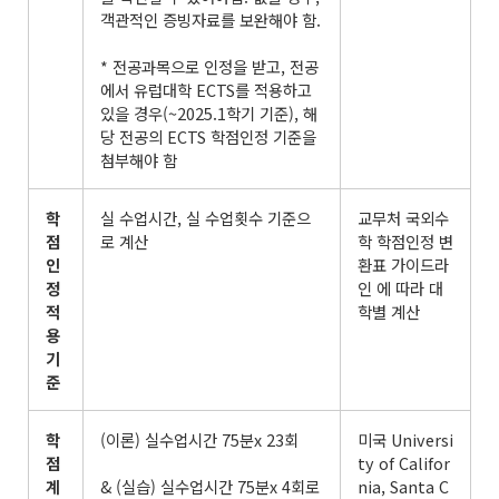
객관적인 증빙자료를 보완해야 함.
* 전공과목으로 인정을 받고, 전공
에서 유럽대학 ECTS를 적용하고
있을 경우(~2025.1학기 기준), 해
당 전공의 ECTS 학점인정 기준을
첨부해야 함
학
실 수업시간, 실 수업횟수 기준으
교무처 국외수
점
로 계산
학 학점인정 변
인
환표 가이드라
정
인 에 따라 대
적
학별 계산
용
기
준
학
(이론) 실수업시간 75분x 23회
미국 Universi
점
ty of Califor
계
& (실습) 실수업시간 75분x 4회로
nia, Santa C