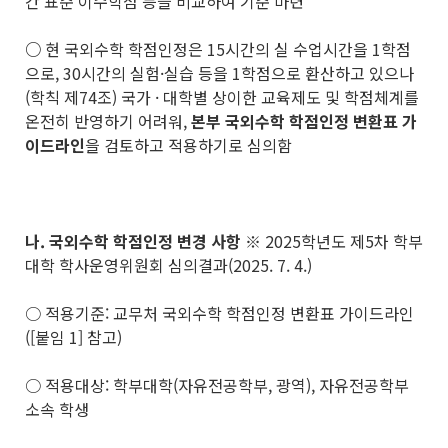
간 표준 이수학점 등을 비교하여 기준 마련
○
현 국외수학 학점인정은 15시간의 실 수업시간을 1학점
으로, 30시간의 실험·실습 등을 1학점으로 환산하고 있으나
(학칙 제74조) 국가 · 대학별 상이한 교육제도 및 학점체계를
온전히 반영하기 어려워,
본부 국외수학 학점인정 변환표 가
이드라인
을 검토하고 적용하기로 심의함
나
.
국외수학 학점인정 변경 사항
※ 2025학년도 제5차 학부
대학 학사운영위원회 심의결과(2025. 7. 4.)
○ 적용기준: 교무처 국외수학 학점인정 변환표 가이드라인
([붙임 1] 참고)
○ 적용대상: 학부대학(자유전공학부, 광역), 자유전공학부
소속 학생