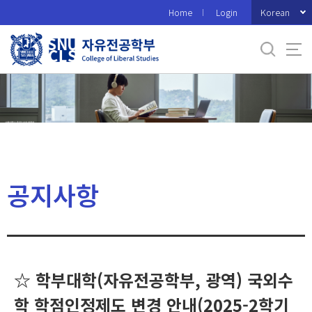
바
Korean
Home
Login
로
가
기
메
뉴
공지사항
☆ 학부대학(자유전공학부, 광역) 국외수
학 학점인정제도 변경 안내(2025-2학기