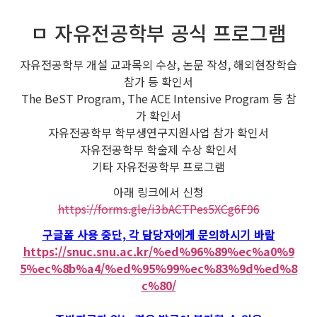
ㅁ 자유전공학부 공식 프로그램
자유전공학부 개설 교과목의 수상, 논문 작성, 해외현장학습
참가 등 확인서
The BeST Program, The ACE Intensive Program 등 참
가 확인서
자유전공학부 학부생연구지원사업 참가 확인서
자유전공학부 학술제 수상 확인서
기타 자유전공학부 프로그램
아래 링크에서 신청
https://forms.gle/i3bACTPes5XCg6F96
구글폼 사용 중단, 각 담당자에게 문의하시기 바람
https://snuc.snu.ac.kr/%ed%96%89%ec%a0%9
5%ec%8b%a4/%ed%95%99%ec%83%9d%ed%8
c%80/