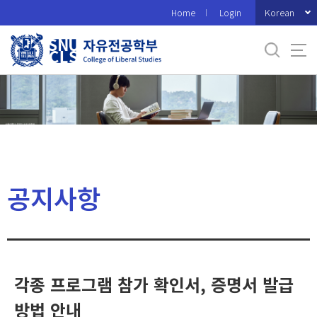
바
Korean
Home
Login
로
가
기
메
뉴
공지사항
각종 프로그램 참가 확인서, 증명서 발급
방법 안내