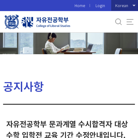
바
Korean
Home
Login
로
가
기
메
뉴
공지사항
자유전공학부 문과계열 수시합격자 대상
수학 입학전 교육 기간 수정안내입니다.