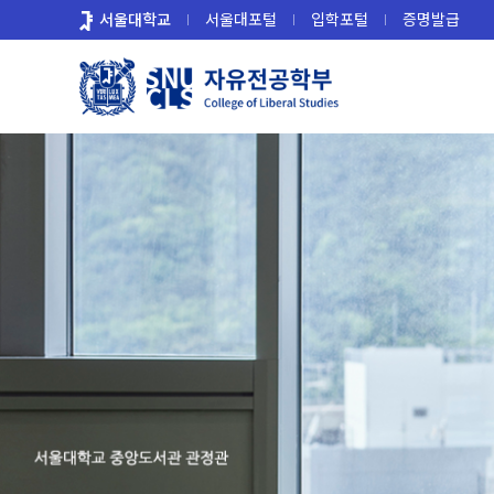
바
서울대학교
서울대포털
입학포털
증명발급
로
가
기
메
뉴