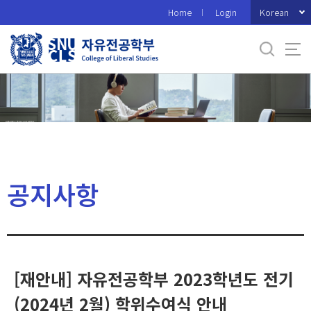
바
Korean
Home
Login
로
가
기
메
뉴
공지사항
[재안내] 자유전공학부 2023학년도 전기
(2024년 2월) 학위수여식 안내