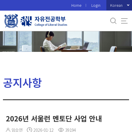
바
Korean
Home
Login
로
가
기
메
뉴
공지사항
2026년 서울런 멘토단 사업 안내
임승연
2026-01-12
39194