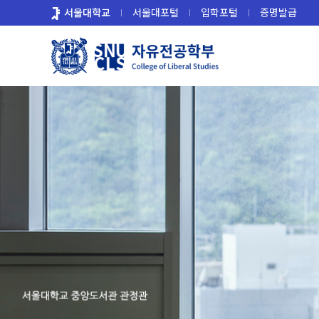
바
서울대학교
서울대포털
입학포털
증명발급
로
가
기
메
뉴