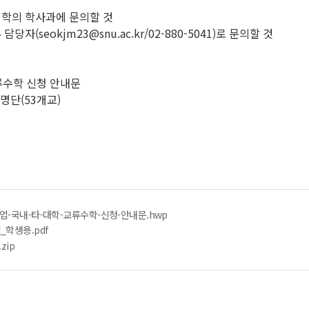
대학의 학사과에 문의할 것
(seokjm23@snu.ac.kr/02-880-5041)로 문의할 것
교류수학 신청 안내문
 명단(53개교)
업-국내-타-대학-교류수학-신청-안내문.hwp
학생용.pdf
zip