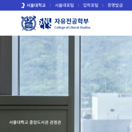
바
서울대학교
서울대포털
입학포털
증명발급
로
가
기
메
뉴