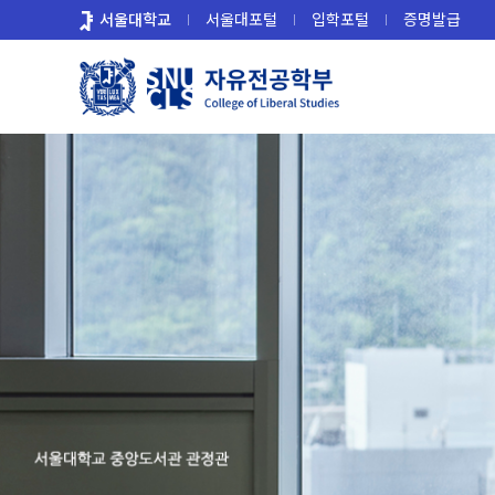
바
서울대학교
서울대포털
입학포털
증명발급
로
가
기
메
뉴