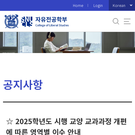
바
Korean
Home
Login
로
가
기
메
뉴
공지사항
☆ 2025학년도 시행 교양 교과과정 개편
에 따른 영역별 이수 안내