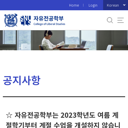
바
Korean
Home
Login
로
가
기
메
뉴
공지사항
☆ 자유전공학부는 2023학년도 여름 계
절학기부터 계절 수업을 개설하지 않습니