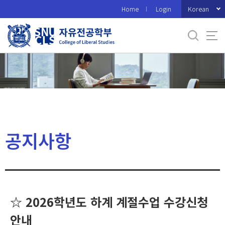
바
Korean
Home
Login
로
가
기
메
뉴
공지사항
☆ 2026학년도 하계 계절수업 수강신청
안내