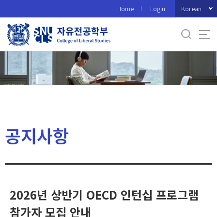
바
Korean
Home
Login
로
가
기
메
뉴
공지사항
2026년 상반기 OECD 인턴십 프로그램
참가자 모집 안내