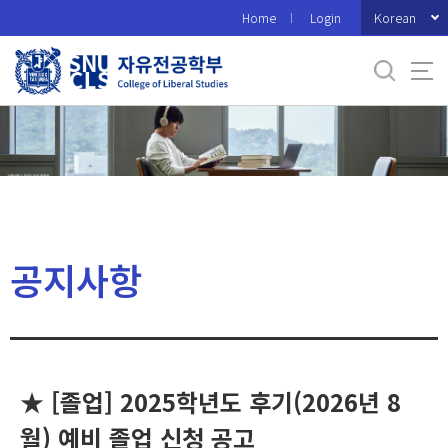
바
Korean
Home
Login
로
가
기
메
뉴
공지사항
★ [졸업] 2025학년도 후기(2026년 8
월) 예비 졸업 신청 공고