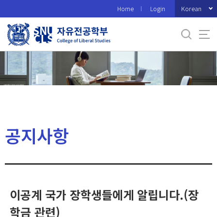
바
Korean
Home
Login
로
가
기
메
뉴
공지사항
이공계 국가 장학생들에게 알립니다.(장
학금 관련)