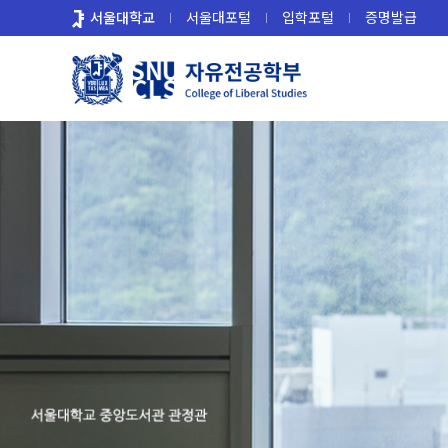
바
서울대학교
서울대포털
입학포털
증명발급
로
가
기
메
뉴