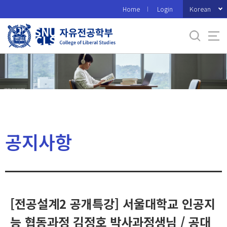
바
Korean
Home
Login
로
가
기
메
뉴
공지사항
[전공설계2 공개특강] 서울대학교 인공지
능 협동과정 김정호 박사과정생님 / 공대