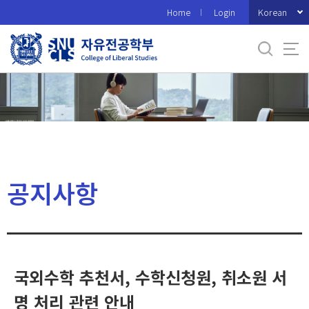
바
Korean
Home
Login
로
가
기
메
뉴
공지사항
국외수학 추천서, 수학신청원, 취소원 서
명 처리 관련 안내