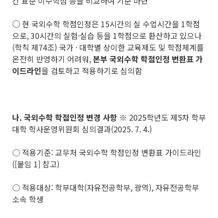
간 표준 이수학점 등을 비교하여 기준 마련
○
현 국외수학 학점인정은 15시간의 실 수업시간을 1학점
으로, 30시간의 실험·실습 등을 1학점으로 환산하고 있으나
(학칙 제74조) 국가 · 대학별 상이한 교육제도 및 학점체계를
온전히 반영하기 어려워,
본부 국외수학 학점인정 변환표 가
이드라인
을 검토하고 적용하기로 심의함
나
.
국외수학 학점인정 변경 사항
※ 2025학년도 제5차 학부
대학 학사운영위원회 심의결과(2025. 7. 4.)
○ 적용기준: 교무처 국외수학 학점인정 변환표 가이드라인
([붙임 1] 참고)
○ 적용대상: 학부대학(자유전공학부, 광역), 자유전공학부
소속 학생