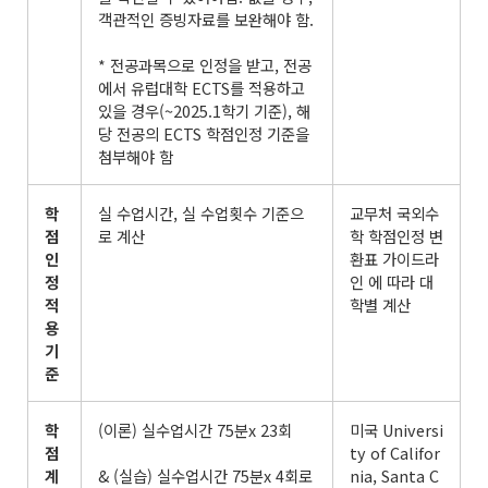
객관적인 증빙자료를 보완해야 함.
* 전공과목으로 인정을 받고, 전공
에서 유럽대학 ECTS를 적용하고
있을 경우(~2025.1학기 기준), 해
당 전공의 ECTS 학점인정 기준을
첨부해야 함
학
실 수업시간, 실 수업횟수 기준으
교무처 국외수
점
로 계산
학 학점인정 변
인
환표 가이드라
정
인 에 따라 대
적
학별 계산
용
기
준
학
(이론) 실수업시간 75분x 23회
미국 Universi
점
ty of Califor
계
& (실습) 실수업시간 75분x 4회로
nia, Santa C