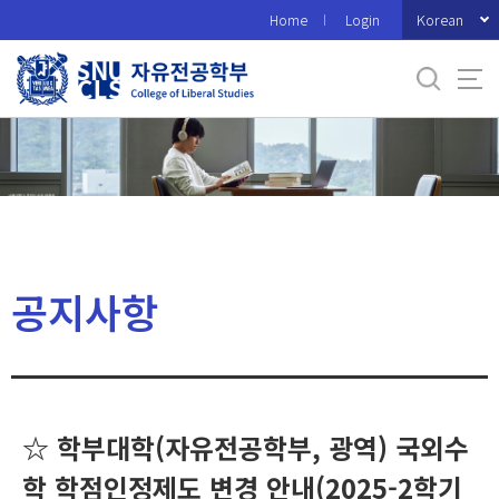
바
Korean
Home
Login
로
가
기
메
뉴
공지사항
☆ 학부대학(자유전공학부, 광역) 국외수
학 학점인정제도 변경 안내(2025-2학기