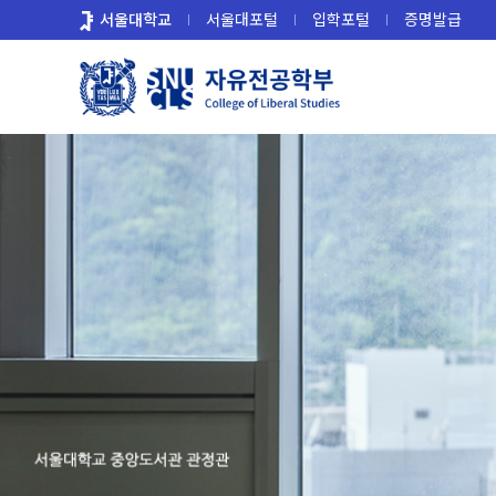
바
서울대학교
서울대포털
입학포털
증명발급
로
가
기
메
뉴