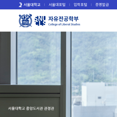
바
서울대학교
서울대포털
입학포털
증명발급
로
가
기
메
뉴