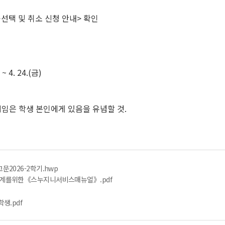
선택 및 취소 신청 안내
>
확인
4. 24.(금)
임은 학생 본인에게 있음을 유념할 것
.
2026-2학기.hwp
계를위한《스누지니서비스매뉴얼》.pdf
생.pdf