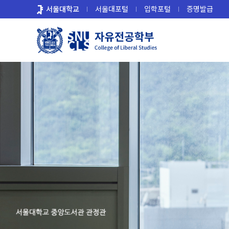
바
서울대학교
서울대포털
입학포털
증명발급
로
가
기
메
뉴