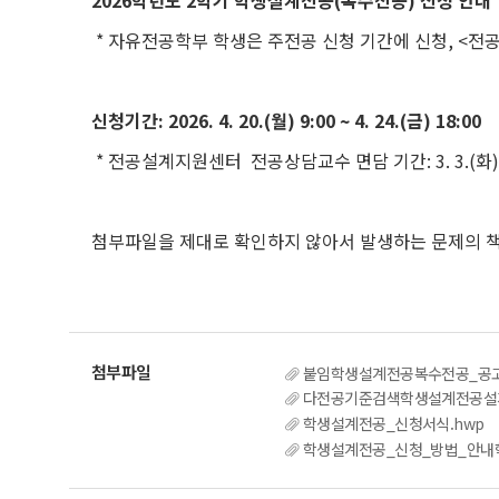
2026
학년도
2
학기 학생설계전공
(
복수전공
)
신청 안내
*
자유전공학부 학생은 주전공 신청 기간에 신청
, <
전공
신청기간
: 2026. 4. 20.(
월
) 9:00 ~ 4. 24.(
금
) 18:00
* 전공설계지원센터 전공상담교수 면담 기간: 3. 3.(화) ~ 
첨부파일을 제대로 확인하지 않아서 발생하는 문제의 책
붙임학생설계전공복수전공_공고문
다전공기준검색학생설계전공설
학생설계전공_신청서식.hwp
학생설계전공_신청_방법_안내학