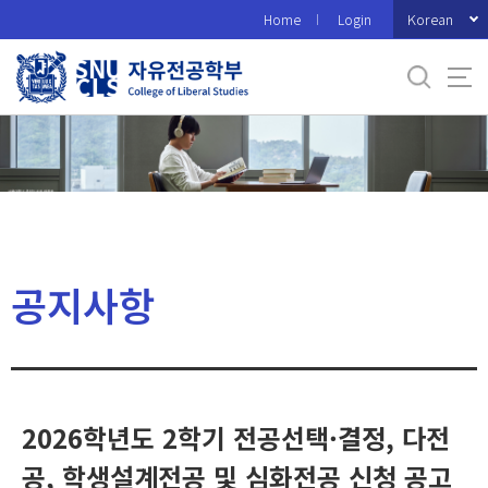
바
Korean
Home
Login
로
가
기
메
뉴
공지사항
2026학년도 2학기 전공선택·결정, 다전
공, 학생설계전공 및 심화전공 신청 공고