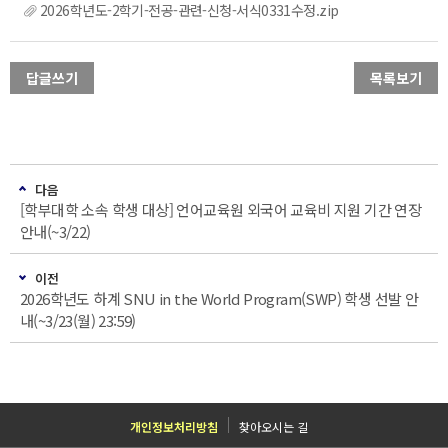
2026학년도-2학기-전공-관련-신청-서식0331수정.zip
답글쓰기
목록보기
다음
[학부대학 소속 학생 대상] 언어교육원 외국어 교육비 지원 기간 연장
안내(~3/22)
이전
2026학년도 하계 SNU in the World Program(SWP) 학생 선발 안
내(~3/23(월) 23:59)
개인정보처리방침
찾아오시는 길